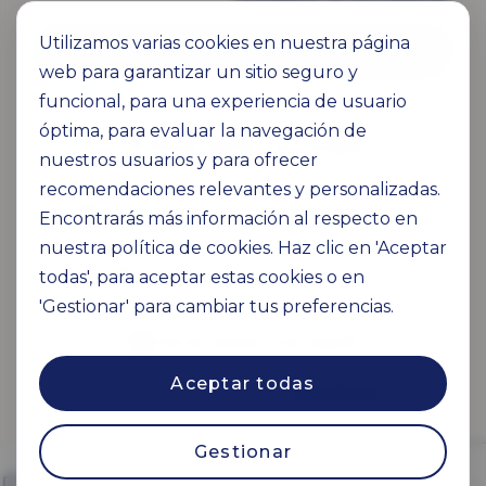
Utilizamos varias cookies en nuestra página
Iniciar sesión
web para garantizar un sitio seguro y
O
funcional, para una experiencia de usuario
óptima, para evaluar la navegación de
Iniciar sesión con Google
nuestros usuarios y para ofrecer
recomendaciones relevantes y personalizadas.
Iniciar sesión con SSO de la empresa
Encontrarás más información al respecto en
nuestra política de cookies. Haz clic en 'Aceptar
todas', para aceptar estas cookies o en
Iniciar sesión con Microsoft
'Gestionar' para cambiar tus preferencias.
Iniciar sesión con Apple
Aceptar todas
¿No tienes una cuenta?
Inscribirse
Gestionar
Tus datos están siempre seguros.
Consulta nuestra