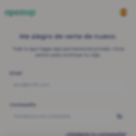
Me alegro de verte de nuevo.
Todo lo que hagas aquí permanecerá privado. Inicia
sesión para continuar tu viaje.
Email
Contraseña
¿Olvidaste tu contraseña?