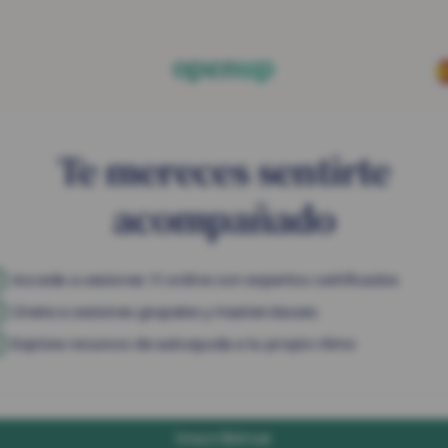
Te mereces sentirte
acompañado
Accede a sesiones 1:1 online con expertos certificados
Únete a sesiones grupales y masterclasses
Explora recursos de autoayuda a tu propio ritmo
Inscribirse